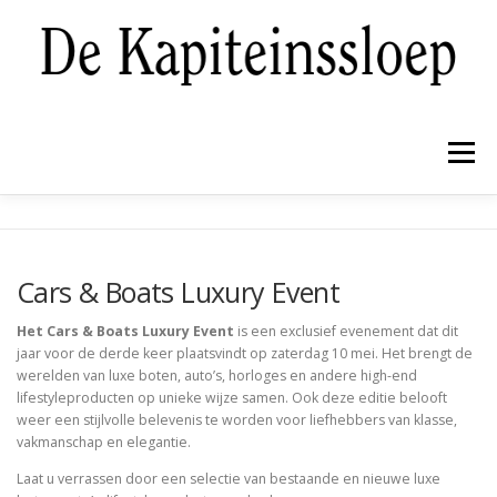
Ga
naar
de
inhoud
Menu
NIEUWBOUW
PRE-OWNED
REFIT
Cars & Boats Luxury Event
WINTERBERGING EN ONDERHOUD
GALERIJ
Het Cars & Boats Luxury Event
is een exclusief evenement dat dit
jaar voor de derde keer plaatsvindt op zaterdag 10 mei. Het brengt de
werelden van luxe boten, auto’s, horloges en andere high-end
lifestyleproducten op unieke wijze samen. Ook deze editie belooft
OVER ONS
CONTACT
NIEUWS
weer een stijlvolle belevenis te worden voor liefhebbers van klasse,
vakmanschap en elegantie.
Laat u verrassen door een selectie van bestaande en nieuwe luxe