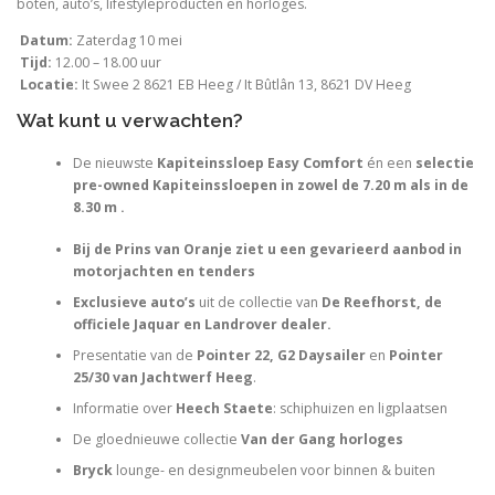
boten, auto’s, lifestyleproducten en horloges.
Datum:
Zaterdag 10 mei
Tijd:
12.00 – 18.00 uur
Locatie:
It Swee 2 8621 EB Heeg / It Bûtlân 13, 8621 DV Heeg
Wat kunt u verwachten?
De nieuwste
Kapiteinssloep Easy Comfort
én een
selectie
pre-owned Kapiteinssloepen in zowel de 7.20 m als in de
8.30 m .
Bij de Prins van Oranje ziet u een gevarieerd aanbod in
motorjachten en tenders
Exclusieve auto’s
uit de collectie van
De Reefhorst, de
officiele Jaquar en Landrover dealer.
Presentatie van de
Pointer 22, G2 Daysailer
en
Pointer
25/30 van Jachtwerf Heeg
.
Informatie over
Heech Staete
: schiphuizen en ligplaatsen
De gloednieuwe collectie
Van der Gang horloges
Bryck
lounge- en designmeubelen voor binnen & buiten