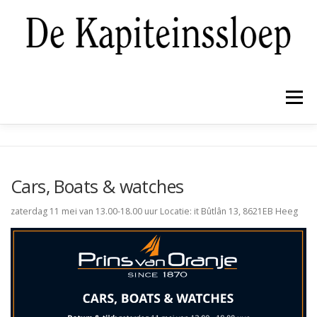
Ga
naar
de
inhoud
Menu
NIEUWBOUW
PRE-OWNED
REFIT
Cars, Boats & watches
WINTERBERGING EN ONDERHOUD
GALERIJ
zaterdag 11 mei van 13.00-18.00 uur Locatie: it Bûtlân 13, 8621EB Heeg
OVER ONS
CONTACT
NIEUWS