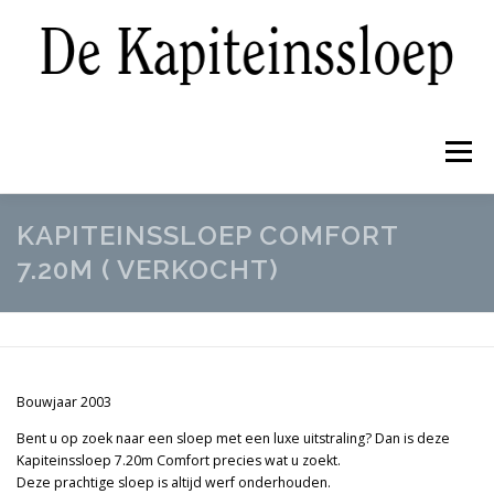
Ga
naar
de
inhoud
Menu
KAPITEINSSLOEP COMFORT
NIEUWBOUW
PRE-OWNED
REFIT
7.20M ( VERKOCHT)
WINTERBERGING EN ONDERHOUD
GALERIJ
OVER ONS
CONTACT
NIEUWS
Bouwjaar 2003
Bent u op zoek naar een sloep met een luxe uitstraling? Dan is deze
Kapiteinssloep 7.20m Comfort
precies wat u zoekt.
Deze prachtige sloep is altijd werf onderhouden.