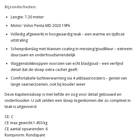
Bijzonderheden:
Lengte:
7.20 meter
Motor: Volvo Penta MD 2020 19Pk
Volledig afgewerkt in hoogwaardig teak
– een warme en tijdloze
uitstraling
Scheepsbeslag met titanium coating in messing/goudkleur – extreem
duurzaam en onderhoudsvriendelijk
Vlaggenstokknoppen voorzien van echt bladgoud – een verfijnd
detail dat de sloep extra cachet geeft
Comfortabele luchtverwarming via 4 uitblaasroosters
– geniet van
lange vaarseizoenen, ook bij kouder weer
Deze Kapiteinssloep is met liefde en oog voor detail gebouwd en
onderhouden. U zult zelden een sloep tegenkomen die zo compleet in
teak is uitgevoerd.
CE: C
CE max gewicht:1.450 kg
CE aantal opvarenden: 6
Rompvorm: Rondspant