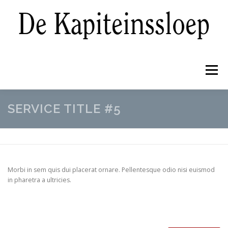
Ga
naar
de
inhoud
Menu
SERVICE TITLE #5
NIEUWBOUW
PRE-OWNED
REFIT
WINTERBERGING EN ONDERHOUD
GALERIJ
Morbi in sem quis dui placerat ornare. Pellentesque odio nisi euismod
in pharetra a ultricies.
OVER ONS
CONTACT
NIEUWS