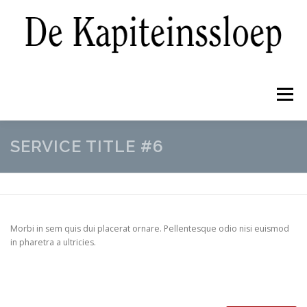
Ga
naar
de
inhoud
Menu
SERVICE TITLE #6
NIEUWBOUW
PRE-OWNED
REFIT
WINTERBERGING EN ONDERHOUD
GALERIJ
Morbi in sem quis dui placerat ornare. Pellentesque odio nisi euismod
in pharetra a ultricies.
OVER ONS
CONTACT
NIEUWS